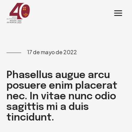
Saltar
al
contenido
17 de mayo de 2022
Phasellus augue arcu
posuere enim placerat
nec. In vitae nunc odio
sagittis mi a duis
tincidunt.